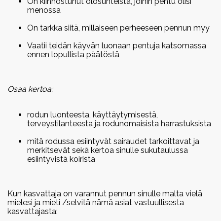
On kiinnostunut olosuhteista, joihin pentu olisi
menossa
On tarkka siitä, millaiseen perheeseen pennun myy
Vaatii teidän käyvän luonaan pentuja katsomassa
ennen lopullista päätöstä
Osaa kertoa:
rodun luonteesta, käyttäytymisestä,
terveystilanteesta ja rodunomaisista harrastuksista
mitä rodussa esiintyvät sairaudet tarkoittavat ja
merkitsevät sekä kertoa sinulle sukutaulussa
esiintyvistä koirista
Kun kasvattaja on varannut pennun sinulle malta vielä
mielesi ja mieti /selvitä nämä asiat vastuullisesta
kasvattajasta: