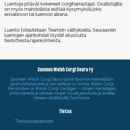
Luentoja pitävät kokeneet corgiharrastajat. Osallistujilla
on myös mahdollista esittää kysymyksiä joko
ennakkoon tai luennon aikana.
Luento toteutetaan Teamsin välityksellä.
Seuraavien
luentojen ajankohdat löydät etusivulta
tiedotteista/ajankohteista..
Suomen Welsh Corgi Seura ry
Suomen Welsh Corgi Seura toimii Suomen Kennelliiton
jäsenyhdistyksenä ja sen tehtävä on toimia Welsh Corgi
Pembroken ja Welsh Corgi Cardigan – rotujen harrastajien
yhdyssiteenä ja edistää rotujen hyvää jalostusta ja levittää
oikeaa rotutietoutta Suomessa.
Tietoa
Tietosuojaseloste