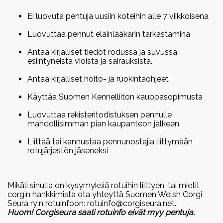
Ei luovuta pentuja uusiin koteihin alle 7 viikkoisena
Luovuttaa pennut eläinlääkärin tarkastamina
Antaa kirjalliset tiedot rodussa ja suvussa
esiintyneistä vioista ja sairauksista.
Antaa kirjalliset hoito- ja ruokintaohjeet
Käyttää Suomen Kennelliiton kauppasopimusta
Luovuttaa rekisteritodistuksen pennulle
mahdollisimman pian kaupanteon jälkeen
Liittää tai kannustaa pennunostajia liittymään
rotujärjestön jäseneksi
Mikäli sinulla on kysymyksiä rotuihin liittyen, tai mietit
corgin hankkimista ota yhteyttä Suomen Welsh Corgi
Seura ry:n rotuinfoon: rotuinfo@corgiseura.net.
Huom! Corgiseura saati rotuinfo eivät myy pentuja.