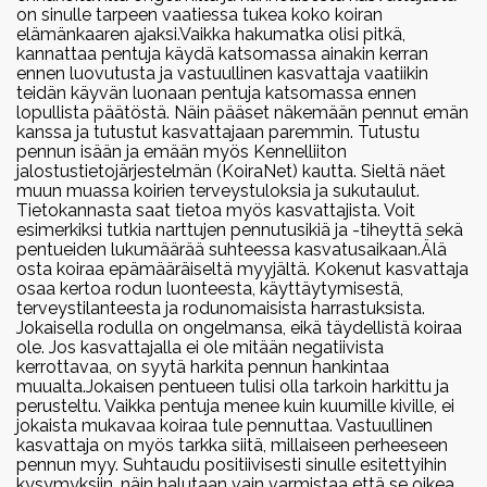
Alaosastot
Ohjeita pentua etsivälle
CDDY/IVDD ja CDPA
Selkästrategia
on sinulle tarpeen vaatiessa tukea koko koiran
Mestaruuskisat
Vuoden corgit
elämänkaaren ajaksi.Vaikka hakumatka olisi pitkä,
Keski-Suomen alaosasto
Linkit
Yhdistyksen säännöt
kannattaa pentuja käydä katsomassa ainakin kerran
Pentulista & kodinetsintä
Lonkkanivelen kasvuhäiriö
Poikkeuslupamenettelyt
ennen luovutusta ja vastuullinen kasvattaja vaatiikin
2025
Webinaarit
Erikoisnäyttelyt
Pirkanmaan alaosasto
teidän käyvän luonaan pentuja katsomassa ennen
Vuosikokoukset
Lomakkeet
Vuoden cardiganit 2025
Kyynärnivelen inkongruenssi
lopullista päätöstä. Näin pääset näkemään pennut emän
Jalostusohjesääntö
Erikoisnäyttely 2026 Turku
Paimennustaipumustestit ja -
kanssa ja tutustut kasvattajaan paremmin. Tutustu
Vuoden pembroket 2025
Rotumestaruudet
Pohjois-Suomen alaosasto
Vuosikokous 2026
Tietosuojaseloste
pennun isään ja emään myös Kennelliiton
päivät
Selkäongelmat
Jäsenosio
Vuoden harrastecorgit 2025
Minustako corgikasvattaja?
jalostustietojärjestelmän (KoiraNet) kautta. Sieltä näet
Erikoisnäyttely 2025
Valiogalleriat
Itä-Suomen alaosasto
Vuosikokous 2024
muun muassa koirien terveystuloksia ja sukutaulut.
Tampere
Näyttelykalenteri
Tietokannasta saat tietoa myös kasvattajista. Voit
Silmäsairaudet
2024
Kasvattajat
Facebook
Valiogalleria 2023
esimerkiksi tutkia narttujen pennutusikiä ja -tiheyttä sekä
Säännöt
Uudenmaan alaosasto
Vuosikokous 2025
Vuoden cardiganit 2024
pentueiden lukumäärää suhteessa kasvatusaikaan.Älä
Erikoisnäyttely 2024 Kouvola
Laforan tauti
Teettäisinkö nartullani pennut?
osta koiraa epämääräiseltä myyjältä. Kokenut kasvattaja
Vuoden pembroket 2024
Valiogalleria 2022
Instagram
osaa kertoa rodun luonteesta, käyttäytymisestä,
Vuoden harrastecorgit 2024
Erikoisnäyttely 2023 Jämsä
terveystilanteesta ja rodunomaisista harrastuksista.
Virtsakivet
Antaisinko urostani jalostukseen?
Jokaisella rodulla on ongelmansa, eikä täydellistä koiraa
Valiogalleria 2021
ole. Jos kasvattajalla ei ole mitään negatiivista
2023
Erikoisnäyttely 2022
kerrottavaa, on syytä harkita pennun hankintaa
Uroslistat
Valiogalleria 2020
Vuoden cardiganit 2023
muualta.Jokaisen pentueen tulisi olla tarkoin harkittu ja
Leppävirta
perusteltu. Vaikka pentuja menee kuin kuumille kiville, ei
Cardigan urokset
Vuoden pembroket 2023
jokaista mukavaa koiraa tule pennuttaa. Vastuullinen
Valiogalleria 2019
EuroCorgi Show 2021
Vuoden harrastecorgit 2023
kasvattaja on myös tarkka siitä, millaiseen perheeseen
Pembroke urokset
pennun myy. Suhtaudu positiivisesti sinulle esitettyihin
Jämsänkoski
kysymyksiin, näin halutaan vain varmistaa että se oikea