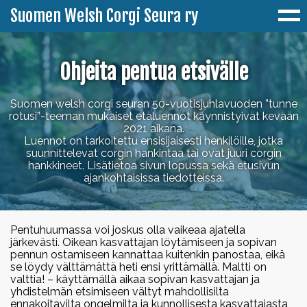
Suomen Welsh Corgi Seura ry
Ohjeita pentua etsivälle
Ajankohtaista
Suomen welsh corgi seuran 50-vuotisjuhlavuoden ”tunne
Yhdistys
rotusi”-teeman mukaiset etäluennot käynnistyivät kevään
2021 aikana.
Luennot on tarkoitettu ensisijaisesti henkilöille, jotka
Jäseneksi
Corgeista
suunnittelevat corgin hankintaa tai ovat juuri corgin
hankkineet. Lisätietoa sivun lopussa sekä etusivun
Corgiset-lehti
ajankohtaisissa tiedotteissa.
Welsh Corgi Pembroke
Jalostus
Pembroken värit
CorgistiShop
Welsh Corgi Cardigan
PEVISA
Terveys
Pentuhuumassa voi joskus olla vaikeaa ajatella
Cardiganin värit
Historia
järkevästi. Oikean kasvattajan löytämiseen ja sopivan
Harrastukset
Jalostuksen tavoiteohjelmat
Terveystietopankki
pennun ostamiseen kannattaa kuitenkin panostaa, eikä
Tapahtumat
se löydy välttämättä heti ensi yrittämällä. Maltti on
Paimennus
Toimihenkilöt & yhteystiedot
Minustako corgin omistaja?
valttia! – käyttämällä aikaa sopivan kasvattajan ja
Jalostussuositukset
Rodussa esiintyvät sairaudet ja viat
Erikoisnäyttely 2026
yhdistelmän etsimiseen vältyt mahdollisilta
Tulokset
ennakoitavilta ongelmilta ja kunnollisesta kasvattajasta