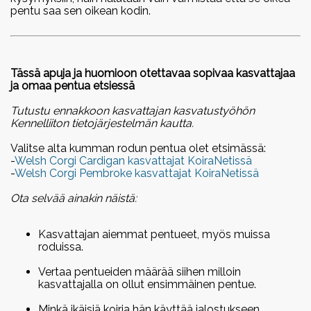
Valiogalleria 2018
2022
pentu saa sen oikean kodin.
Juhlaerikoisnäyttely 50.v
Vuoden cardiganit 2022
2021 Jämsänkoski
Vuoden pembroket 2022
Vuoden harrastecorgit 2022
Erikoisnäyttely 2019
Tässä apuja ja huomioon otettavaa sopivaa kasvattajaa
ja omaa pentua etsiessä
Tampere
2021
Vuoden cardiganit 2021
Tutustu ennakkoon kasvattajan kasvatustyöhön
Kennelliiton tietojärjestelmän kautta.
Erikoisnäyttely 2017 Kouvola
Vuoden pembroket 2021
Vuoden harrastecorgit 2021
Valitse alta kumman rodun pentua olet etsimässä:
Erikoisnäyttely 2016 Raisio
-
Welsh Corgi Cardigan kasvattajat KoiraNetissä
-
Welsh Corgi Pembroke kasvattajat KoiraNetissä
2019
Ota selvää ainakin näistä:
Vuoden cardiganit 2019
Vuoden pembroket 2019
Kasvattajan aiemmat pentueet, myös muissa
Vuoden harrastecorgit 2019
roduissa.
2018
Vertaa pentueiden määrää siihen milloin
kasvattajalla on ollut ensimmäinen pentue.
Vuoden pembroket 2018
Vuoden cardiganit 2018
Minkä ikäisiä koiria hän käyttää jalostukseen,