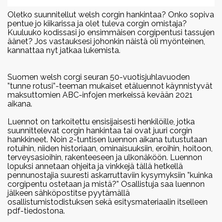
Oletko suunnitellut welsh corgin hankintaa? Onko sopiva
pentue jo kiikarissa ja olet tuleva corgin omistaja?
Kuuluuko kodissasi jo ensimmäisen corgipentusi tassujen
äänet? Jos vastauksesi johonkin näistä oli myönteinen,
kannattaa nyt jatkaa lukemista.
Suomen welsh corgi seuran 50-vuotisjuhlavuoden
”tunne rotusi”-teeman mukaiset etäluennot käynnistyvät
maksuttomien ABC-infojen merkeissä kevään 2021
aikana.
Luennot on tarkoitettu ensisijaisesti henkilöille, jotka
suunnittelevat corgin hankintaa tai ovat juuri corgin
hankkineet. Noin 2-tuntisen luennon aikana tutustutaan
rotuihin, niiden historiaan, ominaisuuksiin, eroihin, hoitoon,
terveysasioihin, rakenteeseen ja ulkonäköön. Luennon
lopuksi annetaan ohjeita ja vinkkejä tällä hetkellä
pennunostajia suuresti askarruttaviin kysymyksiin ”kuinka
corgipentu ostetaan ja mistä?” Osallistuja saa luennon
jälkeen sähköpostitse pyytämällä
osallistumistodistuksen sekä esitysmateriaalin itselleen
pdf-tiedostona.