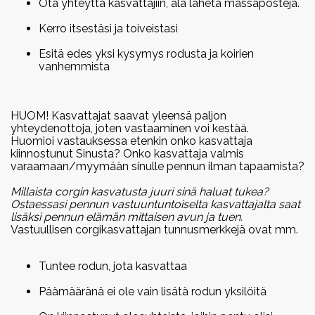
Ota yhteyttä kasvattajiin, älä lähetä massaposteja.
Kerro itsestäsi ja toiveistasi
Esitä edes yksi kysymys rodusta ja koirien
vanhemmista
HUOM! Kasvattajat saavat yleensä paljon
yhteydenottoja, joten vastaaminen voi kestää.
Huomioi vastauksessa etenkin onko kasvattaja
kiinnostunut Sinusta? Onko kasvattaja valmis
varaamaan/myymään sinulle pennun ilman tapaamista?
Millaista corgin kasvatusta juuri sinä haluat tukea?
Ostaessasi pennun vastuuntuntoiselta kasvattajalta saat
lisäksi pennun elämän mittaisen avun ja tuen.
Vastuullisen corgikasvattajan tunnusmerkkejä ovat mm.
Tuntee rodun, jota kasvattaa
Päämääränä ei ole vain lisätä rodun yksilöitä