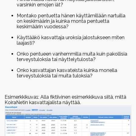
varsinkin emojen iät?
Vuoden harrastecorgit 2018
Montako pentuetta hänen käyttämillään nartuilla
2017
on keskimäärin ja kuinka monta pentuetta
keskimäärin vuodessa?
Vuoden cardiganit 2017
Vuoden pembroket 2017
Käyttääkö kasvattaja uroksia jalostukseen miten
laajasti?
Vuoden harrastecorgit 2017
Onko pentueen vanhemmilla muita kuin pakollisia
terveystuloksia tai näyttelytulosta?
2016
Vuoden cardiganit 2016
Onko kasvattajan kasvateista kuinka monella
terveystuloksia tai muita tuloksia?
Vuoden pembroket 2016
Esimerkkikuva1: Alla fiktiivinen esimerkkikuva siitä, miltä
KoiraNetin kasvattajalista näyttää.