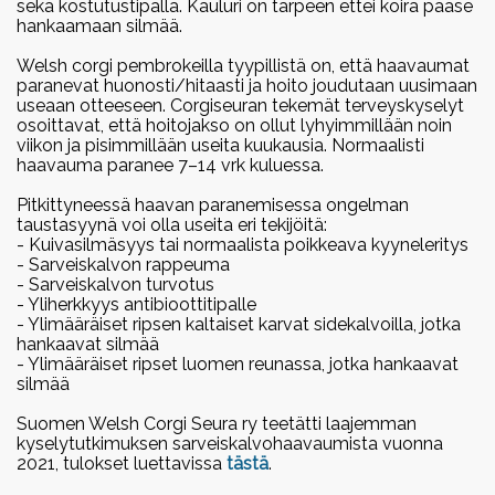
sekä kostutustipalla. Kauluri on tarpeen ettei koira pääse
hankaamaan silmää.
Welsh corgi pembrokeilla tyypillistä on, että haavaumat
paranevat huonosti/hitaasti ja hoito joudutaan uusimaan
useaan otteeseen. Corgiseuran tekemät terveyskyselyt
osoittavat, että hoitojakso on ollut lyhyimmillään noin
viikon ja pisimmillään useita kuukausia. Normaalisti
haavauma paranee 7–14 vrk kuluessa.
Pitkittyneessä haavan paranemisessa ongelman
taustasyynä voi olla useita eri tekijöitä:
- Kuivasilmäsyys tai normaalista poikkeava kyyneleritys
- Sarveiskalvon rappeuma
- Sarveiskalvon turvotus
- Yliherkkyys antibioottitipalle
- Ylimääräiset ripsen kaltaiset karvat sidekalvoilla, jotka
hankaavat silmää
- Ylimääräiset ripset luomen reunassa, jotka hankaavat
silmää
Suomen Welsh Corgi Seura ry teetätti laajemman
kyselytutkimuksen sarveiskalvohaavaumista vuonna
2021, tulokset luettavissa
tästä
.