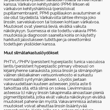
kanssa. Värikalvon kehityshäiriö (PPM) Iiriksen eli
Vuoden harrastecorgit 2018
värikalvon kehityshäiriössä (persistoivat
pupillamembraanit, PPM) pupilliaukon avautuminen ei
2017
ole ollut täydellistä. Värikalvolta lähtee rihmoja joko
linssiin, sarveiskalvoon tai toiseen kohtaan värikalvoa.
Vuoden cardiganit 2017
Muutokset ovat yleensä lieviä, eivätkä vaikuta
Vuoden pembroket 2017
näkökykyyn. Suomessa ei ole todettu vakavia PPM-
muutoksia ja diagnoosin saaneita koiria on käytetty
Vuoden harrastecorgit 2017
harkitusti jalostukseen tutkittujen ja oireettomiksi
todettujen yksilöiden kanssa.
2016
Muut silmätarkastuslöydökset
Vuoden cardiganit 2016
Vuoden pembroket 2016
PHTVL/PHPV (persistent hyperplastic tunica vasculosa
lentis/persistent hyperplastic primary vitreous) on
kirjainlyhenne sairauksista, joissa linssin ja silmänpohjan
välinen sikiöaikainen verisuoniverkosto ei surkastu
normaalisti syntymän jälkeen. Löydös jaetaan
vakavuudeltaan kuuteen asteeseen, joista aste 6
tarkoittaa sitä, että silmä on sokea. Lievimmässä
asteessa (1) näkyy linssin takapinnalla ainoastaan pieniä
pigmenttipisteitä, jotka eivät vaikuta näkökykyyn eivätkä
muutokset pahene iän myötä. Vakavammissa asteissa
muutokset voivat aiheuttaa linssin lisääntyvää