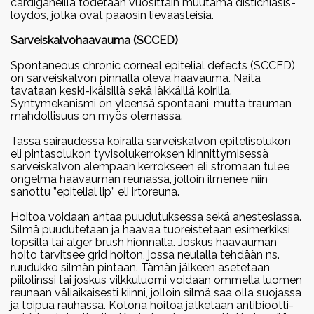
cardiganeilla todetaan vuosittain muutama distichiasis-
löydös, jotka ovat pääosin lieväasteisia.
Sarveiskalvohaavauma (SCCED)
Spontaneous chronic corneal epitelial defects (SCCED)
on sarveiskalvon pinnalla oleva haavauma. Näitä
tavataan keski-ikäisillä sekä iäkkäillä koirilla.
Syntymekanismi on yleensä spontaani, mutta trauman
mahdollisuus on myös olemassa.
Tässä sairaudessa koiralla sarveiskalvon epitelisolukon
eli pintasolukon tyvisolukerroksen kiinnittymisessä
sarveiskalvon alempaan kerrokseen eli stromaan tulee
ongelma haavauman reunassa, jolloin ilmenee niin
sanottu ”epitelial lip” eli irtoreuna.
Hoitoa voidaan antaa puudutuksessa sekä anestesiassa.
Silmä puudutetaan ja haavaa tuoreistetaan esimerkiksi
topsilla tai alger brush hionnalla. Joskus haavauman
hoito tarvitsee grid hoiton, jossa neulalla tehdään ns.
ruudukko silmän pintaan. Tämän jälkeen asetetaan
piilolinssi tai joskus vilkkuluomi voidaan ommella luomen
reunaan väliaikaisesti kiinni, jolloin silmä saa olla suojassa
ja toipua rauhassa. Kotona hoitoa jatketaan antibiootti-