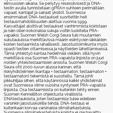
Alaosastot
Ohjeita pentua etsivälle
CDDY/IVDD ja CDPA
Selkästrategia
elinvuosien aikana. Se periytyy resessiivisesti ja DNA-
Mestaruuskisat
Vuoden corgit
testin avulla tunnistetaan gPRA:n suhteen perimältään
Keski-Suomen alaosasto
Linkit
Yhdistyksen säännöt
vapaat, kantajat ja sairaat yksilöt. Suomessa
Pentulista & kodinetsintä
Lonkkanivelen kasvuhäiriö
Poikkeuslupamenettelyt
ensimmäiset DNA-testaukset suoritettiin heti
2025
Webinaarit
Erikoisnäyttelyt
Pirkanmaan alaosasto
testausmahdollisuuden alettua vuonna 1999.
Vuosikokoukset
Lomakkeet
Vuoden cardiganit 2025
Kyynärnivelen inkongruenssi
Kasvattajat aloittivat testaukset vanhimmista koiristaan
Jalostusohjesääntö
Erikoisnäyttely 2026 Turku
Paimennustaipumustestit ja -
ja näin ollen kokonaisia sukuja voitiin luokitella PRA-
Vuoden pembroket 2025
Rotumestaruudet
Pohjois-Suomen alaosasto
Vuosikokous 2026
Tietosuojaseloste
vapaiksi. Suomen Welsh Corgi Seura tuki muutamien
päivät
Selkäongelmat
Jäsenosio
Vuoden harrastecorgit 2025
Minustako corgikasvattaja?
sukutauluissa merkittävissä määrin esiintyvien iäkkäiden
Erikoisnäyttely 2025
Valiogalleriat
Itä-Suomen alaosasto
Vuosikokous 2024
koirien testaamista rahallisesti. Jalostustoimikunta myös
Tampere
Näyttelykalenteri
opasti testien ottamisessa ja näytteiden lähettämisessä.
Silmäsairaudet
2024
Kasvattajat
Facebook
Valiogalleria 2023
Tämä yhteistyö kantaa hedelmää vieläkin, sillä hyvin
Säännöt
Uudenmaan alaosasto
Vuosikokous 2025
Vuoden cardiganit 2024
merkittävä osa Suomen PRA-vapaista linjoista on juuri
Erikoisnäyttely 2024 Kouvola
Laforan tauti
Teettäisinkö nartullani pennut?
noiden yhteistestaamisien ansiota. Suomen Welsh Corgi
Vuoden pembroket 2024
Valiogalleria 2022
Instagram
Seura otti 2000-luvun alussa kannan, että
Vuoden harrastecorgit 2024
Erikoisnäyttely 2023 Jämsä
riskiyhdistelmien (kantaja + testaamaton, testaamaton +
Virtsakivet
Antaisinko urostani jalostukseen?
testaamaton) tekemistä ei suositeltu. Tämä johti
Valiogalleria 2021
pikkuhiljaa siihen, että käytännössä kaikki yhdistelmät
2023
Erikoisnäyttely 2022
ovat Suomessa viime vuosina syntyneet PRA-vapaista
Uroslistat
Valiogalleria 2020
Vuoden cardiganit 2023
linjoista. Osa testaamisista on kuitenkin tehty ennen
Leppävirta
Suomen Kennelliiton ohjeistusta virallisista
Cardigan urokset
Vuoden pembroket 2023
DNAtestauksista, joten testaamisia tulee edelleen
Valiogalleria 2019
EuroCorgi Show 2021
Vuoden harrastecorgit 2023
varsinkin jalostuskoirille tehdä. DNA-testaus ei
Pembroke urokset
kuitenkaan korvaa varsinaisia silmätarkastuksia.
Jämsänkoski
Suomessa silmätarkastetuista koirista ei ole havaittu