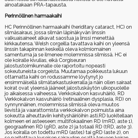
Valiogalleria 2018
2022
ainoatakaan PRA-tapausta.
Juhlaerikoisnäyttely 50.v
Vuoden cardiganit 2022
Perinnöllinen harmaakaihi
2021 Jämsänkoski
Vuoden pembroket 2022
Vuoden harrastecorgit 2022
HC Perinnöllinen harmaakaihi (heriditary cataract, HC) on
Erikoisnäyttely 2019
silmäsairaus, jossa silmän läpinäkyvän linssin
valkuaisaineet alkavat saostua ja linssi menettää
Tampere
2021
kirkkautensa. Welsh corgeilla tavattava kaihi on yleensä
Vuoden cardiganit 2021
linssin takapinnan keskellä oleva kolmiomainen
samentuma ja se ilmenee molemmissa silmissä. HC ei
Erikoisnäyttely 2017 Kouvola
Vuoden pembroket 2021
ole koiralle kivulias, eikä Corgiseuran
Vuoden harrastecorgit 2021
jalostustoimikunnalle ole raportoitu nopeasti
Erikoisnäyttely 2016 Raisio
sokeutuneista corgeista. Muutamaa poikkeusta lukuun
ottamatta kaihi on rodussamme löytynyt jo
2019
ensimmäisellä silmätarkastuskerralla ja näin ollen sairaat
koirat ovat yleensä jääneet jalostuskäytön ulkopuolelle
Vuoden cardiganit 2019
jo aikaisessa vaiheessa. Verkkokalvon kasvuhäiriö, RD
Vuoden pembroket 2019
Verkkokalvon kasvuhäiriö (retinaalinen dysplasia, RD) on
synnynnäinen, molemmissa silmissä oleva muutos
Vuoden harrastecorgit 2019
lievistä ja vaarattomista verkkokalvon poimuista aina
sokeutta aiheuttaviin kehityshäiriöihin asti.RD luokitellaan
2018
kolmeen eri asteeseen: multifokaalinen RD (mRD, aste 1),
geograafinen RD (gRD, aste 2) ja totaali RD (tRD, aste 3).
Vuoden pembroket 2018
Jos koiralla on todettu mRD (aste1) tai gRD (aste 2), on
Vuoden cardiganit 2018
se paritettava kyseisen sairauden osalta terveen koiran