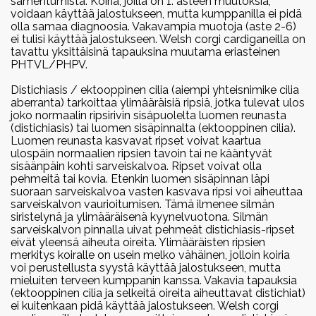
samentumista. Koiria, joilla on 1. asteen muutoksia,
voidaan käyttää jalostukseen, mutta kumppanilla ei pidä
olla samaa diagnoosia. Vakavampia muotoja (aste 2-6)
ei tulisi käyttää jalostukseen. Welsh corgi cardiganeilla on
tavattu yksittäisinä tapauksina muutama eriasteinen
PHTVL/PHPV.
Distichiasis / ektooppinen cilia (aiempi yhteisnimike cilia
aberranta) tarkoittaa ylimääräisiä ripsiä, jotka tulevat ulos
joko normaalin ripsirivin sisäpuolelta luomen reunasta
(distichiasis) tai luomen sisäpinnalta (ektooppinen cilia).
Luomen reunasta kasvavat ripset voivat kaartua
ulospäin normaalien ripsien tavoin tai ne kääntyvät
sisäänpäin kohti sarveiskalvoa. Ripset voivat olla
pehmeitä tai kovia. Etenkin luomen sisäpinnan läpi
suoraan sarveiskalvoa vasten kasvava ripsi voi aiheuttaa
sarveiskalvon vaurioitumisen. Tämä ilmenee silmän
siristelynä ja ylimääräisenä kyynelvuotona. Silmän
sarveiskalvon pinnalla uivat pehmeät distichiasis-ripset
eivät yleensä aiheuta oireita. Ylimääräisten ripsien
merkitys koiralle on usein melko vähäinen, jolloin koiria
voi perustellusta syystä käyttää jalostukseen, mutta
mieluiten terveen kumppanin kanssa. Vakavia tapauksia
(ektooppinen cilia ja selkeitä oireita aiheuttavat distichiat)
ei kuitenkaan pidä käyttää jalostukseen. Welsh corgi