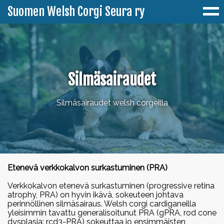
Suomen Welsh Corgi Seura ry
Ajankohtaista
Silmäsairaudet
Yhdistys
Silmäsairaudet welsh corgeilla
Jäseneksi
Corgeista
Corgiset-lehti
Welsh Corgi Pembroke
Jalostus
Pembroken värit
CorgistiShop
Welsh Corgi Cardigan
PEVISA
Terveys
Etenevä verkkokalvon surkastuminen (PRA)
Cardiganin värit
Historia
Harrastukset
Jalostuksen tavoiteohjelmat
Terveystietopankki
Verkkokalvon etenevä surkastuminen (progressive retina
Tapahtumat
atrophy, PRA) on hyvin ikävä, sokeuteen johtava
Paimennus
Toimihenkilöt & yhteystiedot
Minustako corgin omistaja?
perinnöllinen silmäsairaus. Welsh corgi cardiganeilla
Jalostussuositukset
Rodussa esiintyvät sairaudet ja viat
Erikoisnäyttely 2026
yleisimmin tavattu generalisoitunut PRA (gPRA, rod cone
Tulokset
dysplasia: rcd3-PRA) sokeuttaa jo ensimmäisten