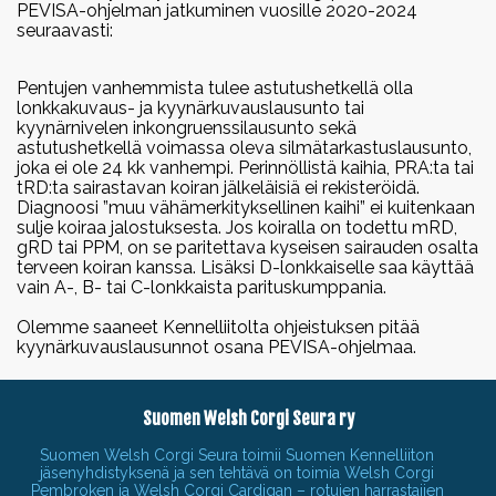
Valiogalleria 2018
2022
PEVISA-ohjelman jatkuminen vuosille 2020-2024
seuraavasti:
Juhlaerikoisnäyttely 50.v
Vuoden cardiganit 2022
2021 Jämsänkoski
Vuoden pembroket 2022
Pentujen vanhemmista tulee astutushetkellä olla
Vuoden harrastecorgit 2022
lonkkakuvaus- ja kyynärkuvauslausunto tai
Erikoisnäyttely 2019
kyynärnivelen inkongruenssilausunto sekä
Tampere
2021
astutushetkellä voimassa oleva silmätarkastuslausunto,
joka ei ole 24 kk vanhempi. Perinnöllistä kaihia, PRA:ta tai
Vuoden cardiganit 2021
tRD:ta sairastavan koiran jälkeläisiä ei rekisteröidä.
Erikoisnäyttely 2017 Kouvola
Vuoden pembroket 2021
Diagnoosi ”muu vähämerkityksellinen kaihi” ei kuitenkaan
sulje koiraa jalostuksesta. Jos koiralla on todettu mRD,
Vuoden harrastecorgit 2021
gRD tai PPM, on se paritettava kyseisen sairauden osalta
Erikoisnäyttely 2016 Raisio
terveen koiran kanssa. Lisäksi D-lonkkaiselle saa käyttää
vain A-, B- tai C-lonkkaista parituskumppania.
2019
Vuoden cardiganit 2019
Olemme saaneet Kennelliitolta ohjeistuksen pitää
kyynärkuvauslausunnot osana PEVISA-ohjelmaa.
Vuoden pembroket 2019
Vuoden harrastecorgit 2019
Suomen Welsh Corgi Seura ry
2018
Suomen Welsh Corgi Seura toimii Suomen Kennelliiton
Vuoden pembroket 2018
jäsenyhdistyksenä ja sen tehtävä on toimia Welsh Corgi
Vuoden cardiganit 2018
Pembroken ja Welsh Corgi Cardigan – rotujen harrastajien