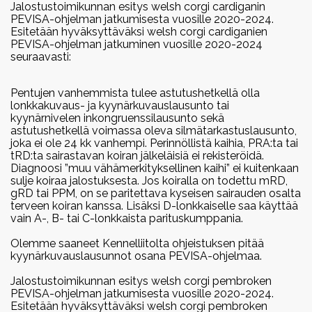
Alaosastot
Ohjeita pentua etsivälle
CDDY/IVDD ja CDPA
Jalostustoimikunnan esitys welsh corgi cardiganin
Selkästrategia
Mestaruuskisat
PEVISA-ohjelman jatkumisesta vuosille 2020-2024.
Vuoden corgit
Keski-Suomen alaosasto
Linkit
Yhdistyksen säännöt
Esitetään hyväksyttäväksi welsh corgi cardiganien
Pentulista & kodinetsintä
Lonkkanivelen kasvuhäiriö
Poikkeuslupamenettelyt
PEVISA-ohjelman jatkuminen vuosille 2020-2024
2025
Webinaarit
Erikoisnäyttelyt
Pirkanmaan alaosasto
seuraavasti:
Vuosikokoukset
Lomakkeet
Vuoden cardiganit 2025
Kyynärnivelen inkongruenssi
Jalostusohjesääntö
Erikoisnäyttely 2026 Turku
Paimennustaipumustestit ja -
Vuoden pembroket 2025
Rotumestaruudet
Pohjois-Suomen alaosasto
Vuosikokous 2026
Pentujen vanhemmista tulee astutushetkellä olla
Tietosuojaseloste
päivät
Selkäongelmat
Jäsenosio
Vuoden harrastecorgit 2025
Minustako corgikasvattaja?
lonkkakuvaus- ja kyynärkuvauslausunto tai
Erikoisnäyttely 2025
kyynärnivelen inkongruenssilausunto sekä
Valiogalleriat
Itä-Suomen alaosasto
Vuosikokous 2024
astutushetkellä voimassa oleva silmätarkastuslausunto,
Tampere
Näyttelykalenteri
Silmäsairaudet
2024
Kasvattajat
Facebook
joka ei ole 24 kk vanhempi. Perinnöllistä kaihia, PRA:ta tai
Valiogalleria 2023
Säännöt
Uudenmaan alaosasto
Vuosikokous 2025
Vuoden cardiganit 2024
tRD:ta sairastavan koiran jälkeläisiä ei rekisteröidä.
Erikoisnäyttely 2024 Kouvola
Diagnoosi ”muu vähämerkityksellinen kaihi” ei kuitenkaan
Laforan tauti
Teettäisinkö nartullani pennut?
Vuoden pembroket 2024
Valiogalleria 2022
Instagram
sulje koiraa jalostuksesta. Jos koiralla on todettu mRD,
Vuoden harrastecorgit 2024
gRD tai PPM, on se paritettava kyseisen sairauden osalta
Erikoisnäyttely 2023 Jämsä
Virtsakivet
Antaisinko urostani jalostukseen?
terveen koiran kanssa. Lisäksi D-lonkkaiselle saa käyttää
Valiogalleria 2021
vain A-, B- tai C-lonkkaista parituskumppania.
2023
Erikoisnäyttely 2022
Uroslistat
Olemme saaneet Kennelliitolta ohjeistuksen pitää
Valiogalleria 2020
Vuoden cardiganit 2023
Leppävirta
kyynärkuvauslausunnot osana PEVISA-ohjelmaa.
Cardigan urokset
Vuoden pembroket 2023
Valiogalleria 2019
Jalostustoimikunnan esitys welsh corgi pembroken
EuroCorgi Show 2021
Vuoden harrastecorgit 2023
PEVISA-ohjelman jatkumisesta vuosille 2020-2024.
Pembroke urokset
Jämsänkoski
Esitetään hyväksyttäväksi welsh corgi pembroken