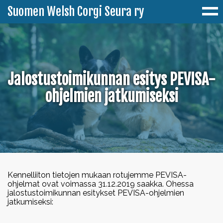
Suomen Welsh Corgi Seura ry
Ajankohtaista
Jalostustoimikunnan esitys PEVISA-
Yhdistys
ohjelmien jatkumiseksi
Jäseneksi
Corgeista
Corgiset-lehti
Welsh Corgi Pembroke
Jalostus
Pembroken värit
CorgistiShop
Welsh Corgi Cardigan
PEVISA
Terveys
Cardiganin värit
Historia
Kennelliiton tietojen mukaan rotujemme PEVISA-
Harrastukset
Jalostuksen tavoiteohjelmat
ohjelmat ovat voimassa 31.12.2019 saakka. Ohessa
Terveystietopankki
Tapahtumat
jalostustoimikunnan esitykset PEVISA-ohjelmien
Paimennus
Toimihenkilöt & yhteystiedot
Minustako corgin omistaja?
jatkumiseksi:
Jalostussuositukset
Rodussa esiintyvät sairaudet ja viat
Erikoisnäyttely 2026
Tulokset