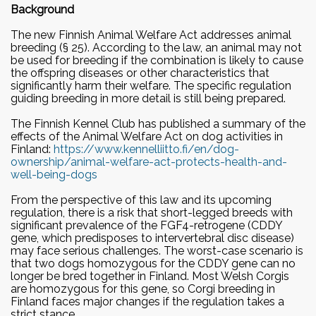
Alaosastot
Ohjeita pentua etsivälle
CDDY/IVDD ja CDPA
Selkästrategia
Background
Mestaruuskisat
Vuoden corgit
Keski-Suomen alaosasto
Linkit
Yhdistyksen säännöt
The new Finnish Animal Welfare Act addresses animal
Pentulista & kodinetsintä
Lonkkanivelen kasvuhäiriö
Poikkeuslupamenettelyt
breeding (§ 25). According to the law, an animal may not
2025
Webinaarit
Erikoisnäyttelyt
Pirkanmaan alaosasto
be used for breeding if the combination is likely to cause
Vuosikokoukset
Lomakkeet
Vuoden cardiganit 2025
Kyynärnivelen inkongruenssi
the offspring diseases or other characteristics that
Jalostusohjesääntö
Erikoisnäyttely 2026 Turku
Paimennustaipumustestit ja -
significantly harm their welfare. The specific regulation
Vuoden pembroket 2025
Rotumestaruudet
Pohjois-Suomen alaosasto
Vuosikokous 2026
Tietosuojaseloste
guiding breeding in more detail is still being prepared.
päivät
Selkäongelmat
Jäsenosio
Vuoden harrastecorgit 2025
Minustako corgikasvattaja?
Erikoisnäyttely 2025
Valiogalleriat
Itä-Suomen alaosasto
Vuosikokous 2024
The Finnish Kennel Club has published a summary of the
Tampere
Näyttelykalenteri
effects of the Animal Welfare Act on dog activities in
Silmäsairaudet
2024
Kasvattajat
Facebook
Valiogalleria 2023
Finland:
https://www.kennelliitto.fi/en/dog-
Säännöt
Uudenmaan alaosasto
Vuosikokous 2025
Vuoden cardiganit 2024
ownership/animal-welfare-act-protects-health-and-
Erikoisnäyttely 2024 Kouvola
Laforan tauti
Teettäisinkö nartullani pennut?
well-being-dogs
Vuoden pembroket 2024
Valiogalleria 2022
Instagram
Vuoden harrastecorgit 2024
Erikoisnäyttely 2023 Jämsä
From the perspective of this law and its upcoming
Virtsakivet
Antaisinko urostani jalostukseen?
regulation, there is a risk that short-legged breeds with
Valiogalleria 2021
significant prevalence of the FGF4-retrogene (CDDY
2023
Erikoisnäyttely 2022
gene, which predisposes to intervertebral disc disease)
Uroslistat
Valiogalleria 2020
Vuoden cardiganit 2023
may face serious challenges. The worst-case scenario is
Leppävirta
that two dogs homozygous for the CDDY gene can no
Cardigan urokset
Vuoden pembroket 2023
longer be bred together in Finland. Most Welsh Corgis
Valiogalleria 2019
EuroCorgi Show 2021
Vuoden harrastecorgit 2023
are homozygous for this gene, so Corgi breeding in
Pembroke urokset
Finland faces major changes if the regulation takes a
Jämsänkoski
strict stance.