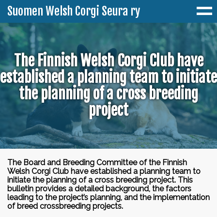
Suomen Welsh Corgi Seura ry
Ajankohtaista
The Finnish Welsh Corgi Club have
established a planning team to initiate
Yhdistys
the planning of a cross breeding
Jäseneksi
Corgeista
project
Corgiset-lehti
Welsh Corgi Pembroke
Jalostus
Pembroken värit
CorgistiShop
Welsh Corgi Cardigan
PEVISA
Terveys
The Board and Breeding Committee of the Finnish
Cardiganin värit
Historia
Welsh Corgi Club have established a planning team to
Harrastukset
Jalostuksen tavoiteohjelmat
Terveystietopankki
initiate the planning of a cross breeding project. This
Tapahtumat
bulletin provides a detailed background, the factors
Paimennus
Toimihenkilöt & yhteystiedot
Minustako corgin omistaja?
leading to the project’s planning, and the implementation
Jalostussuositukset
Rodussa esiintyvät sairaudet ja viat
Erikoisnäyttely 2026
of breed crossbreeding projects.
Tulokset