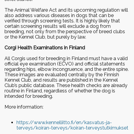
Valiogalleria 2018
2022
Juhlaerikoisnäyttely 50.v
Vuoden cardiganit 2022
The Animal Welfare Act and its upcoming regulation will
also address various diseases in dogs that can be
2021 Jämsänkoski
Vuoden pembroket 2022
verified through screening tests. It is highly likely that
Vuoden harrastecorgit 2022
certain screening results will exclude a dog from
Erikoisnäyttely 2019
breeding, not only from the perspective of breed clubs
or the Kennel Club, but purely by law.
Tampere
2021
Vuoden cardiganit 2021
Corgi Health Examinations in Finland
Erikoisnäyttely 2017 Kouvola
Vuoden pembroket 2021
All Corgis used for breeding in Finland must have a valid
Vuoden harrastecorgit 2021
official eye examination (ECVO) and official statements
Erikoisnäyttely 2016 Raisio
regarding hips, elbow incongruence, and the entire spine.
These images are evaluated centrally by the Finnish
2019
Kennel Club, and results are published in the Kennel
Club’s public database. These health checks are already
Vuoden cardiganit 2019
routine in Finland, regardless of whether the dog is
Vuoden pembroket 2019
intended for breeding.
Vuoden harrastecorgit 2019
More information:
2018
https://www.kennelliitto.fi/en/kasvatus-ja-
Vuoden pembroket 2018
terveys/koiran-terveys/koiran-terveystutkimukset
Vuoden cardiganit 2018