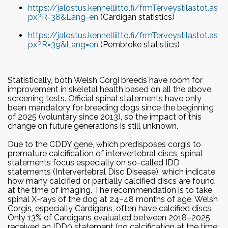
https://jalostus.kennelliitto.fi/frmTerveystilastot.as
Vuoden harrastecorgit 2018
px?R=38&Lang=en
(Cardigan statistics)
2017
https://jalostus.kennelliitto.fi/frmTerveystilastot.as
px?R=39&Lang=en
(Pembroke statistics)
Vuoden cardiganit 2017
Vuoden pembroket 2017
Vuoden harrastecorgit 2017
Statistically, both Welsh Corgi breeds have room for
improvement in skeletal health based on all the above
screening tests. Official spinal statements have only
2016
been mandatory for breeding dogs since the beginning
Vuoden cardiganit 2016
of 2025 (voluntary since 2013), so the impact of this
change on future generations is still unknown.
Vuoden pembroket 2016
Due to the CDDY gene, which predisposes corgis to
premature calcification of intervertebral discs, spinal
statements focus especially on so-called IDD
statements (Intervertebral Disc Disease), which indicate
how many calcified or partially calcified discs are found
at the time of imaging. The recommendation is to take
spinal X-rays of the dog at 24–48 months of age. Welsh
Corgis, especially Cardigans, often have calcified discs.
Only 13% of Cardigans evaluated between 2018–2025
received an IDD0 statement (no calcification at the time